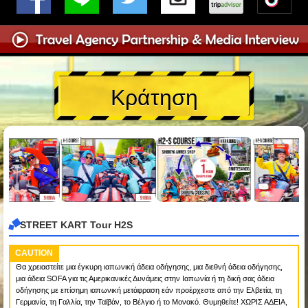
Κράτηση
STREET KART Tour H2S
CAUTION
Θα χρειαστείτε μια έγκυρη ιαπωνική άδεια οδήγησης, μια διεθνή άδεια οδήγησης,
μια άδεια SOFA για τις Αμερικανικές Δυνάμεις στην Ιαπωνία ή τη δική σας άδεια
οδήγησης με επίσημη ιαπωνική μετάφραση εάν προέρχεστε από την Ελβετία, τη
Γερμανία, τη Γαλλία, την Ταϊβάν, το Βέλγιο ή το Μονακό. Θυμηθείτε! ΧΩΡΙΣ ΑΔΕΙΑ,