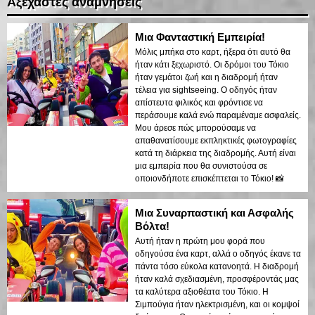
Αξέχαστες αναμνήσεις
Μια Φανταστική Εμπειρία!
Μόλις μπήκα στο καρτ, ήξερα ότι αυτό θα
ήταν κάτι ξεχωριστό. Οι δρόμοι του Τόκιο
ήταν γεμάτοι ζωή και η διαδρομή ήταν
τέλεια για sightseeing. Ο οδηγός ήταν
απίστευτα φιλικός και φρόντισε να
περάσουμε καλά ενώ παραμέναμε ασφαλείς.
Μου άρεσε πώς μπορούσαμε να
απαθανατίσουμε εκπληκτικές φωτογραφίες
κατά τη διάρκεια της διαδρομής. Αυτή είναι
μια εμπειρία που θα συνιστούσα σε
οποιονδήποτε επισκέπτεται το Τόκιο! 📸
Μια Συναρπαστική και Ασφαλής
Βόλτα!
Αυτή ήταν η πρώτη μου φορά που
οδηγούσα ένα καρτ, αλλά ο οδηγός έκανε τα
πάντα τόσο εύκολα κατανοητά. Η διαδρομή
ήταν καλά σχεδιασμένη, προσφέροντάς μας
τα καλύτερα αξιοθέατα του Τόκιο. Η
Σιμπούγια ήταν ηλεκτρισμένη, και οι κομψοί