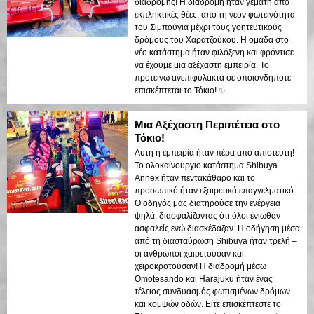
διαδρομής! Η διαδρομή ήταν γεμάτη από
εκπληκτικές θέες, από τη νεον φωτεινότητα
του Σιμπούγια μέχρι τους γοητευτικούς
δρόμους του Χαρατζούκου. Η ομάδα στο
νέο κατάστημα ήταν φιλόξενη και φρόντισε
να έχουμε μια αξέχαστη εμπειρία. Το
προτείνω ανεπιφύλακτα σε οποιονδήποτε
επισκέπτεται το Τόκιο! ✨
Μια Αξέχαστη Περιπέτεια στο
Τόκιο!
Αυτή η εμπειρία ήταν πέρα από απίστευτη!
Το ολοκαίνουργιο κατάστημα Shibuya
Annex ήταν πεντακάθαρο και το
προσωπικό ήταν εξαιρετικά επαγγελματικό.
Ο οδηγός μας διατηρούσε την ενέργεια
ψηλά, διασφαλίζοντας ότι όλοι ένιωθαν
ασφαλείς ενώ διασκέδαζαν. Η οδήγηση μέσα
από τη διασταύρωση Shibuya ήταν τρελή –
οι άνθρωποι χαιρετούσαν και
χειροκροτούσαν! Η διαδρομή μέσω
Omotesando και Harajuku ήταν ένας
τέλειος συνδυασμός φωτισμένων δρόμων
και κομψών οδών. Είτε επισκέπτεστε το