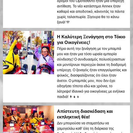
δρόμοι του Ομοτεσάντο ήταν μια υπέροχη
αντίθεση. Το νέο κατάστημα Annex ήταν
καθαρό και αποδοτικό, κάνοντάς τα πάντα
χωρίς ταλαιπωρία. Σίγουρα θα το κάνω
ξανά! 🎌
Η Καλύτερη Ξενάγηση στο Τόκιο
για Οικογένειες!
Πήρα αυτή την ξενάγηση με τον μπαμπά
μου και ήταν μια τόσο ωραία εμπειρία
σύνδεσης! Ο συνδυασμός πολυσύχναστων
και μοντέρνων περιοχών έκανε τη διαδρομή
υπέροχη. Ο ξεναγός ήταν επαγγελματίας και
φιλικός, διασφαλίζοντας ότι όλοι ήταν
άνετοι. Ο μπαμπάς μου, που δεν έχει
οδηγήσει τίποτα εδώ και χρόνια, το
λάτρεψε! Ιδανικό για οικογένειες με ενήλικα
παιδιά! 👨‍👧‍👦
Απίστευτη διασκέδαση και
εκπληκτική θέα!
Δεν μπορούσα να σταματήσω να
χαμογελάω καθ' όλη τη διάρκεια της