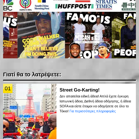
Γιατί θα το λατρέψετε:
01
Street Go-Karting!
Δεν απαιτείται ειδική άδεια! Απλά έχετε έγκυρη
Ιαπωνική άδεια, Διεθνή άδεια οδήγησης, ή άδεια
SOFA και είστε έτοιμοι να οδηγήσετε σε όλο το
Τόκιο!
Για περισσότερες πληροφορίες