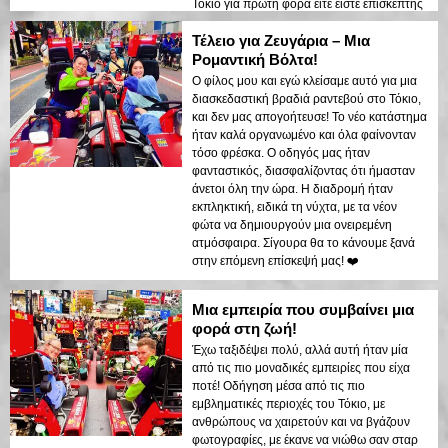
Τόκιο για πρώτη φορά είτε είστε επισκέπτης
που επιστρέφει, αυτή η ξενάγηση είναι
Τέλειο για Ζευγάρια – Μια
απαραίτητη! 🚗💨
Ρομαντική Βόλτα!
Ο φίλος μου και εγώ κλείσαμε αυτό για μια
διασκεδαστική βραδιά ραντεβού στο Τόκιο,
και δεν μας απογοήτευσε! Το νέο κατάστημα
ήταν καλά οργανωμένο και όλα φαίνονταν
τόσο φρέσκα. Ο οδηγός μας ήταν
φανταστικός, διασφαλίζοντας ότι ήμασταν
άνετοι όλη την ώρα. Η διαδρομή ήταν
εκπληκτική, ειδικά τη νύχτα, με τα νέον
φώτα να δημιουργούν μια ονειρεμένη
ατμόσφαιρα. Σίγουρα θα το κάνουμε ξανά
στην επόμενη επίσκεψή μας! ❤️
Μια εμπειρία που συμβαίνει μια
φορά στη ζωή!
Έχω ταξιδέψει πολύ, αλλά αυτή ήταν μία
από τις πιο μοναδικές εμπειρίες που είχα
ποτέ! Οδήγηση μέσα από τις πιο
εμβληματικές περιοχές του Τόκιο, με
ανθρώπους να χαιρετούν και να βγάζουν
φωτογραφίες, με έκανε να νιώθω σαν σταρ