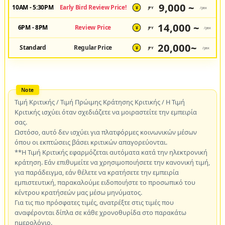
9,000 ~
10AM - 5:30PM
Early Bird Review Price!
JPY
/pax
¥
14,000 ~
6PM - 8PM
Review Price
JPY
/pax
¥
20,000~
Standard
Regular Price
JPY
/pax
¥
Τιμή Κριτικής / Τιμή Πρώιμης Κράτησης Κριτικής / Η Τιμή
Κριτικής ισχύει όταν σχεδιάζετε να μοιραστείτε την εμπειρία
σας.
Ωστόσο, αυτό δεν ισχύει για πλατφόρμες κοινωνικών μέσων
όπου οι εκπτώσεις βάσει κριτικών απαγορεύονται.
**Η Τιμή Κριτικής εφαρμόζεται αυτόματα κατά την ηλεκτρονική
κράτηση. Εάν επιθυμείτε να χρησιμοποιήσετε την κανονική τιμή,
για παράδειγμα, εάν θέλετε να κρατήσετε την εμπειρία
εμπιστευτική, παρακαλούμε ειδοποιήστε το προσωπικό του
κέντρου κρατήσεών μας μέσω μηνύματος.
Για τις πιο πρόσφατες τιμές, ανατρέξτε στις τιμές που
αναφέρονται δίπλα σε κάθε χρονοθυρίδα στο παρακάτω
ημερολόγιο.