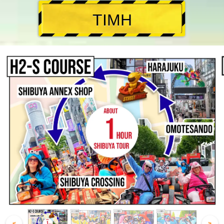
ΤΙΜΗ
<
>