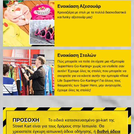
Ενοικίαση Αξεσουάρ
Κρουαζιέρα με στυλ με τα πολλά διασκεδαστικά
και funky αξεσουάρ μας!
Ενοικίαση Στολών
Πώς μπορείτε να πείτε ότι είχατε μια «Εμπειρία
SuperHero Go-Karting» χωρίς να ντυθείτε σαν
αυτόν! Έχουμε όλες τις στολές που μπορείτε να
σκεφτείτε για να κάνετε αυτήν την εμπειρία «Real
Life SuperHero Go-Karting»! Για όλους τους
θαυμαστές των Super Hero, μην ανησυχείτε,
έχουμε όλες τις στολές!
ΠΡΟΣΟΧΗ
Το ειδικά κατασκευασμένο go-kart της
Street Kart είναι για τους δρόμους στην Ιαπωνία. Θα
χρειαστείτε έγκυρη ιαπωνική άδεια οδήγησης, ή
διεθνή άδεια