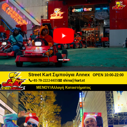
Street Kart Σιμπούγια Annex
OPEN 10:00-22:00
📞+81-70-2222-6655
📧
shina@kart.st
ΜΕΝΟΥ/Αλλαγή Καταστήματος
ΚΥΡΙΩΣ
Σχετικά
Προδιαγραφές
Τιμές
Πρόσβαση
Αναφορές
Συχνές Ερωτήσεις