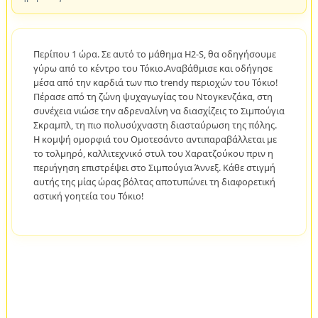
Περίπου 1 ώρα. Σε αυτό το μάθημα H2-S, θα οδηγήσουμε
γύρω από το κέντρο του Τόκιο.Αναβάθμισε και οδήγησε
μέσα από την καρδιά των πιο trendy περιοχών του Τόκιο!
Πέρασε από τη ζώνη ψυχαγωγίας του Ντογκενζάκα, στη
συνέχεια νιώσε την αδρεναλίνη να διασχίζεις το Σιμπούγια
Σκραμπλ, τη πιο πολυσύχναστη διασταύρωση της πόλης.
Η κομψή ομορφιά του Ομοτεσάντο αντιπαραβάλλεται με
το τολμηρό, καλλιτεχνικό στυλ του Χαρατζούκου πριν η
περιήγηση επιστρέψει στο Σιμπούγια Άννεξ. Κάθε στιγμή
αυτής της μίας ώρας βόλτας αποτυπώνει τη διαφορετική
αστική γοητεία του Τόκιο!