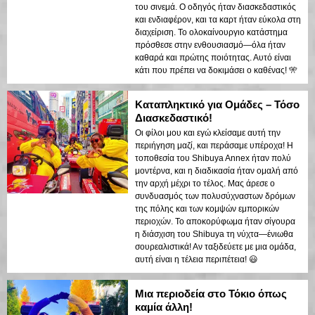
του σινεμά. Ο οδηγός ήταν διασκεδαστικός
και ενδιαφέρον, και τα καρτ ήταν εύκολα στη
διαχείριση. Το ολοκαίνουργιο κατάστημα
πρόσθεσε στην ενθουσιασμό—όλα ήταν
καθαρά και πρώτης ποιότητας. Αυτό είναι
κάτι που πρέπει να δοκιμάσει ο καθένας! 🎌
Καταπληκτικό για Ομάδες – Τόσο
Διασκεδαστικό!
Οι φίλοι μου και εγώ κλείσαμε αυτή την
περιήγηση μαζί, και περάσαμε υπέροχα! Η
τοποθεσία του Shibuya Annex ήταν πολύ
μοντέρνα, και η διαδικασία ήταν ομαλή από
την αρχή μέχρι το τέλος. Μας άρεσε ο
συνδυασμός των πολυσύχναστων δρόμων
της πόλης και των κομψών εμπορικών
περιοχών. Το αποκορύφωμα ήταν σίγουρα
η διάσχιση του Shibuya τη νύχτα—ένιωθα
σουρεαλιστικά! Αν ταξιδεύετε με μια ομάδα,
αυτή είναι η τέλεια περιπέτεια! 😃
Μια περιοδεία στο Τόκιο όπως
καμία άλλη!