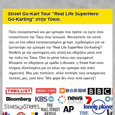
Street Go-Kart Tour "Real Life SuperHero
Go-Karting" στην Τόκιο.
Πολύ συναρπαστικό και μια εμπειρία που πρέπει να έχετε όταν
επισκέπτεστε την Τόκιο στην Ιαπωνία. Φανταστείτε τον εαυτό
σας σε ένα ειδικά κατασκευασμένο go kart, σχεδιασμένο για να
ζωντανέψει την εμπειρία του "Real Life SuperHero Go-Karting"!
Ντυθείτε με την αγαπημένη σας στολή και οδηγήστε μέσα από
την πόλη του Τόκιο. Όλα τα μάτια πάνω σας εγγυημένα!
Μπορείτε να οδηγήσετε με ομάδα ή ιδιωτικά, η Street Kart είναι
πλήρως εξοπλισμένη για να κάνει την εμπειρία σας πολύ
σημαντική. Μην μας πιστεύετε, αλλά πιστέψτε τους εκτιμημένους
πελάτες μας, γιατί λένε "Μια φορά δεν είναι ποτέ αρκετή"!