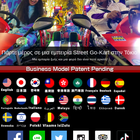
Εταιρεία
Κράτηση
Αλλαγή Καταστήματος
Τόκιο Σινάγαουα #1
Τόκιο Ακίχαμπαρα #1
Τόκιο Ακίχαμπαρα #2
Τόκιο Σιμπούγια
Τόκιο Σιμπούγια Annex
Τόκιο Κόλπος
Πάρτε μέρος σε μια εμπειρία Street Go-Kart στην Τόκιο!
Τόκιο Ασακούσα
Οσάκα
Μια εμπειρία ζωής και μια φορά δεν είναι ποτέ αρκετή!
Οκινάουα