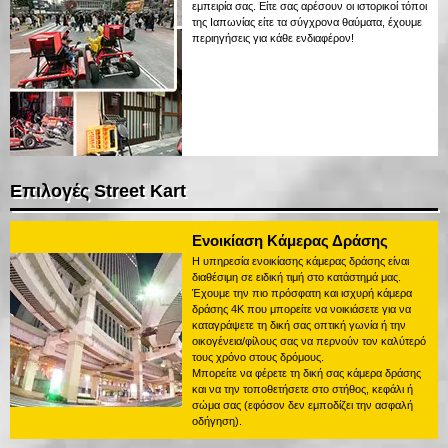
εμπειρία σας. Είτε σας αρέσουν οι ιστορικοί τόποι
της Ιαπωνίας είτε τα σύγχρονα θαύματα, έχουμε
περιηγήσεις για κάθε ενδιαφέρον!
Επιλογές Street Kart
Ενοικίαση Κάμερας Δράσης
Η υπηρεσία ενοικίασης κάμερας δράσης είναι
διαθέσιμη σε ειδική τιμή στο κατάστημά μας.
Έχουμε την πιο πρόσφατη και ισχυρή κάμερα
δράσης 4K που μπορείτε να νοικιάσετε για να
καταγράψετε τη δική σας οπτική γωνία ή την
οικογένεια/φίλους σας να περνούν τον καλύτερό
τους χρόνο στους δρόμους.
Μπορείτε να φέρετε τη δική σας κάμερα δράσης
και να την τοποθετήσετε στο στήθος, κεφάλι ή
σώμα σας (εφόσον δεν εμποδίζει την ασφαλή
οδήγηση).