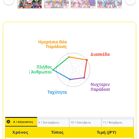
8 / Αύγουστος
9 / Σεπτέμβριος
10 / Οκτώβριος
11 / Νοέμβριος
Χρόνος
Τύπος
Τιμή (JPY)