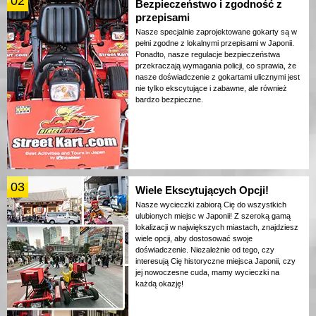
02
Bezpieczeństwo i zgodność z
przepisami
Nasze specjalnie zaprojektowane gokarty są w
pełni zgodne z lokalnymi przepisami w Japonii.
Ponadto, nasze regulacje bezpieczeństwa
przekraczają wymagania policji, co sprawia, że
nasze doświadczenie z gokartami ulicznymi jest
nie tylko ekscytujące i zabawne, ale również
bardzo bezpieczne.
03
Wiele Ekscytujących Opcji!
Nasze wycieczki zabiorą Cię do wszystkich
ulubionych miejsc w Japonii! Z szeroką gamą
lokalizacji w największych miastach, znajdziesz
wiele opcji, aby dostosować swoje
doświadczenie. Niezależnie od tego, czy
interesują Cię historyczne miejsca Japonii, czy
jej nowoczesne cuda, mamy wycieczki na
każdą okazję!