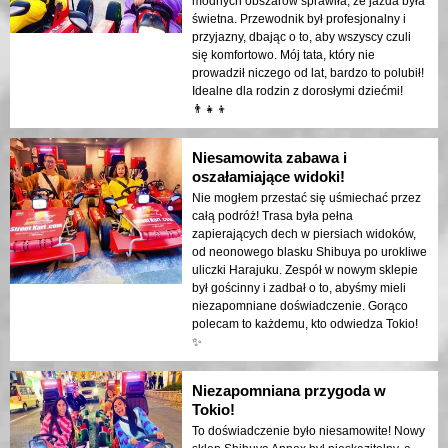
modnych obszarów sprawiła, że jazda była
świetna. Przewodnik był profesjonalny i
przyjazny, dbając o to, aby wszyscy czuli
się komfortowo. Mój tata, który nie
prowadził niczego od lat, bardzo to polubił!
Idealne dla rodzin z dorosłymi dziećmi!
👨‍👧‍👦
Niesamowita zabawa i
oszałamiające widoki!
Nie mogłem przestać się uśmiechać przez
całą podróż! Trasa była pełna
zapierających dech w piersiach widoków,
od neonowego blasku Shibuya po urokliwe
uliczki Harajuku. Zespół w nowym sklepie
był gościnny i zadbał o to, abyśmy mieli
niezapomniane doświadczenie. Gorąco
polecam to każdemu, kto odwiedza Tokio!
✨
Niezapomniana przygoda w
Tokio!
To doświadczenie było niesamowite! Nowy