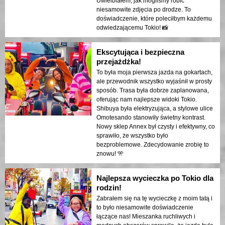
Uwielbiałem, jak mogliśmy robić
niesamowite zdjęcia po drodze. To
doświadczenie, które poleciłbym każdemu
odwiedzającemu Tokio! 📸
Ekscytująca i bezpieczna
przejażdżka!
To była moja pierwsza jazda na gokartach,
ale przewodnik wszystko wyjaśnił w prosty
sposób. Trasa była dobrze zaplanowana,
oferując nam najlepsze widoki Tokio.
Shibuya była elektryzująca, a stylowe ulice
Omotesando stanowiły świetny kontrast.
Nowy sklep Annex był czysty i efektywny, co
sprawiło, że wszystko było
bezproblemowe. Zdecydowanie zrobię to
znowu! 🎌
Najlepsza wycieczka po Tokio dla
rodzin!
Zabrałem się na tę wycieczkę z moim tatą i
to było niesamowite doświadczenie
łączące nas! Mieszanka ruchliwych i