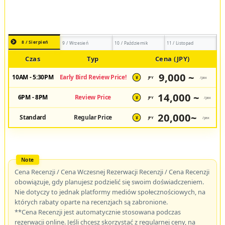
8 / Sierpień
9 / Wrzesień
10 / Październik
11 / Listopad
Czas
Typ
Cena (JPY)
9,000 ~
10AM - 5:30PM
Early Bird Review Price!
JPY
/pax
¥
14,000 ~
6PM - 8PM
Review Price
JPY
/pax
¥
20,000~
Standard
Regular Price
JPY
/pax
¥
Cena Recenzji / Cena Wczesnej Rezerwacji Recenzji / Cena Recenzji
obowiązuje, gdy planujesz podzielić się swoim doświadczeniem.
Nie dotyczy to jednak platformy mediów społecznościowych, na
których rabaty oparte na recenzjach są zabronione.
**Cena Recenzji jest automatycznie stosowana podczas
rezerwacji online. Jeśli chcesz skorzystać z regularnej ceny, na