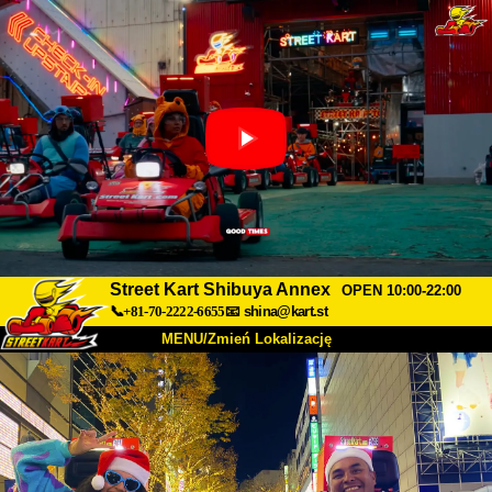
Street Kart Shibuya Annex
OPEN 10:00-22:00
📞+81-70-2222-6655
📧
shina@kart.st
MENU/Zmień Lokalizację
TOP
O nas
Specyfikacja
Cena
Dojazd
Opinie
FAQ