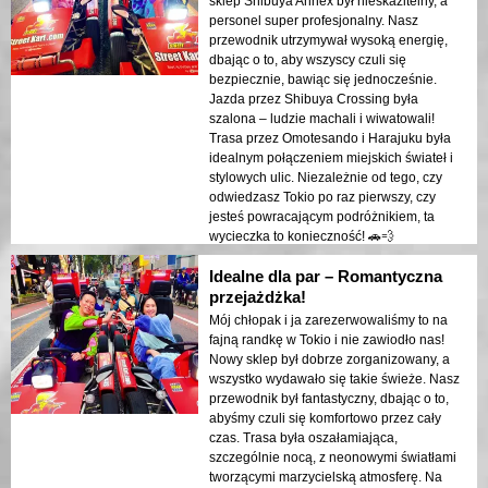
sklep Shibuya Annex był nieskazitelny, a
personel super profesjonalny. Nasz
przewodnik utrzymywał wysoką energię,
dbając o to, aby wszyscy czuli się
bezpiecznie, bawiąc się jednocześnie.
Jazda przez Shibuya Crossing była
szalona – ludzie machali i wiwatowali!
Trasa przez Omotesando i Harajuku była
idealnym połączeniem miejskich świateł i
stylowych ulic. Niezależnie od tego, czy
odwiedzasz Tokio po raz pierwszy, czy
jesteś powracającym podróżnikiem, ta
wycieczka to konieczność! 🚗💨
Idealne dla par – Romantyczna
przejażdżka!
Mój chłopak i ja zarezerwowaliśmy to na
fajną randkę w Tokio i nie zawiodło nas!
Nowy sklep był dobrze zorganizowany, a
wszystko wydawało się takie świeże. Nasz
przewodnik był fantastyczny, dbając o to,
abyśmy czuli się komfortowo przez cały
czas. Trasa była oszałamiająca,
szczególnie nocą, z neonowymi światłami
tworzącymi marzycielską atmosferę. Na