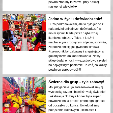
pewno zrobimy to znowu przy naszej
następnej wizycie! ❤️
Jedno w życiu doświadczenie!
Dużo podróżowałem, ale to było jedno z
najbardziej unikalnych doświadczeń w
moim życiu! Jazda przez najbardziej
ikoniczne obszary Tokio, z ludźmi
machającymi i robiącymi zdjęcia, sprawiła,
że poczułem się jak gwiazda filmowa.
Przewodnik był zabawny i angażujący, a
gokarty łatwe do kontrolowania. Nowy
sklep dodał emocji – wszystko było czyste i
na najwyższym poziomie. To coś, co każdy
powinien spróbować! 🎌
Świetne dla grup – tyle zabawy!
Moi przyjaciele i ja zarezerwowaliśmy tę
wycieczkę razem i bawiliśmy się świetnie!
Lokalizacja Shibuya Annex była super
nowoczesna, a proces przebiegał gładko
od początku do końca. Uwielbialiśmy
połączenie ruchliwych ulic miasta i