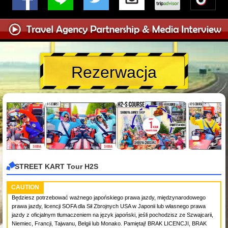
Rezerwacja
STREET KART Tour H2S
CAUTION
Będziesz potrzebować ważnego japońskiego prawa jazdy, międzynarodowego
prawa jazdy, licencji SOFA dla Sił Zbrojnych USA w Japonii lub własnego prawa
jazdy z oficjalnym tłumaczeniem na język japoński, jeśli pochodzisz ze Szwajcarii,
Niemiec, Francji, Tajwanu, Belgii lub Monako. Pamiętaj! BRAK LICENCJI, BRAK