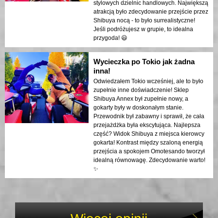
stylowych dzielnic handlowych. Największą
atrakcją było zdecydowanie przejście przez
Shibuya nocą - to było surrealistyczne!
Jeśli podróżujesz w grupie, to idealna
przygoda! 😃
Wycieczka po Tokio jak żadna
inna!
Odwiedzałem Tokio wcześniej, ale to było
zupełnie inne doświadczenie! Sklep
Shibuya Annex był zupełnie nowy, a
gokarty były w doskonałym stanie.
Przewodnik był zabawny i sprawił, że cała
przejażdżka była ekscytująca. Najlepsza
część? Widok Shibuya z miejsca kierowcy
gokarta! Kontrast między szaloną energią
przejścia a spokojem Omotesando tworzył
idealną równowagę. Zdecydowanie warto!
✨