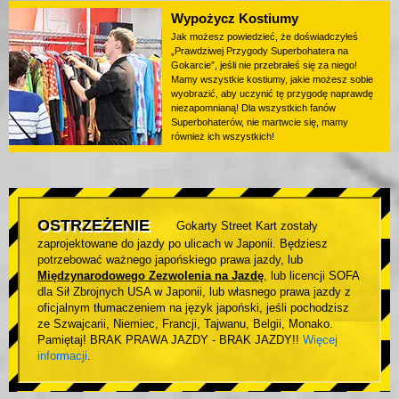
Wypożycz Kostiumy
Jak możesz powiedzieć, że doświadczyłeś
„Prawdziwej Przygody Superbohatera na
Gokarcie”, jeśli nie przebrałeś się za niego!
Mamy wszystkie kostiumy, jakie możesz sobie
wyobrazić, aby uczynić tę przygodę naprawdę
niezapomnianą! Dla wszystkich fanów
Superbohaterów, nie martwcie się, mamy
również ich wszystkich!
OSTRZEŻENIE
Gokarty Street Kart zostały
zaprojektowane do jazdy po ulicach w Japonii. Będziesz
potrzebować ważnego japońskiego prawa jazdy, lub
Międzynarodowego Zezwolenia na Jazdę
, lub licencji SOFA
dla Sił Zbrojnych USA w Japonii, lub własnego prawa jazdy z
oficjalnym tłumaczeniem na język japoński, jeśli pochodzisz
ze Szwajcarii, Niemiec, Francji, Tajwanu, Belgii, Monako.
Pamiętaj! BRAK PRAWA JAZDY - BRAK JAZDY!!
Więcej
informacji
.