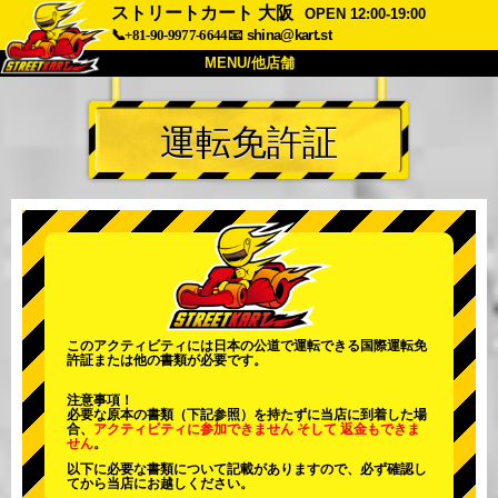
ストリートカート 大阪
OPEN 12:00-19:00
📞+81-90-9977-6644
📧
shina@kart.st
MENU/他店舗
トップ
運転免許証
概要
車両
価格
アクセス
評価
FAQ
会社
予約
他店舗
東京 品川
東京 秋葉原 #1
東京 秋葉原 #2
東京 渋谷
このアクティビティには日本の公道で運転できる国際運転免
許証または他の書類が必要です。
東京 渋谷アネックス
東京ベイ
注意事項！
東京 浅草
大阪
必要な原本の書類（下記参照）を持たずに当店に到着した場
合、
アクティビティに参加できません
そして
返金もできま
せん
。
沖縄
以下に必要な書類について記載がありますので、必ず確認し
てから当店にお越しください。