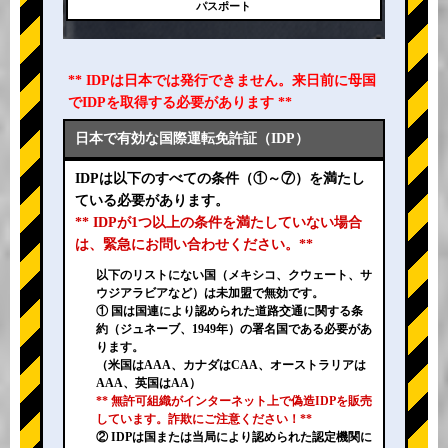
パスポート
** IDPは日本では発行できません。来日前に母国
でIDPを取得する必要があります **
日本で有効な国際運転免許証（IDP）
IDPは以下のすべての条件（①～⑦）を満たし
ている必要があります。
** IDPが1つ以上の条件を満たしていない場合
は、緊急にお問い合わせください。**
以下のリストにない国（メキシコ、クウェート、サ
ウジアラビアなど）は未加盟で無効です。
① 国は国連により認められた道路交通に関する条
約（ジュネーブ、1949年）の署名国である必要があ
ります。
（米国はAAA、カナダはCAA、オーストラリアは
AAA、英国はAA）
** 無許可組織がインターネット上で偽造IDPを販売
しています。詐欺にご注意ください！**
② IDPは国または当局により認められた認定機関に