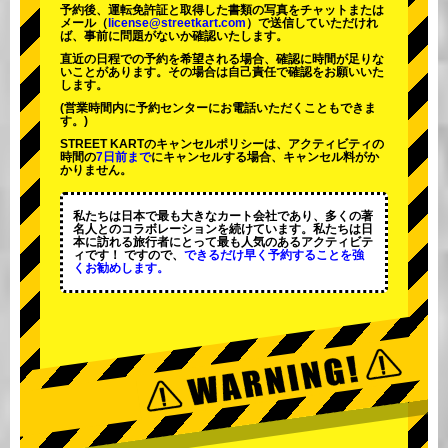
予約後、運転免許証と取得した書類の写真をチャットまたは
メール（
license@streetkart.com
）で送信していただけれ
ば、事前に問題がないか確認いたします。
直近の日程での予約を希望される場合、確認に時間が足りな
いことがあります。その場合は自己責任で確認をお願いいた
します。
(営業時間内に予約センターにお電話いただくこともできま
す。)
STREET KARTのキャンセルポリシーは、アクティビティの
時間の
7日前まで
にキャンセルする場合、キャンセル料がか
かりません。
私たちは日本で最も大きなカート会社であり、
多くの著
名人
とのコラボレーションを続けています。私たちは日
本に訪れる旅行者にとって
最も人気のあるアクティビテ
ィ
です！ ですので、
できるだけ早く予約することを強
くお勧めします。