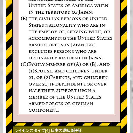
United States of America when
in the territory of Japan.
(B) the civilian persons of United
States nationality who are in
the employ of, serving with, or
accompanying the United States
armed forces in Japan, but
excludes persons who are
ordinarily resident in Japan.
(C)Family member of (A) or (B). And
(1)Spouse, and children under
21, or (2)Parents, and children
over 21, if dependent for over
half their support upon a
member of the United States
armed forces or civilian
component.
ライセンスタイプ[4] 日本の運転免許証