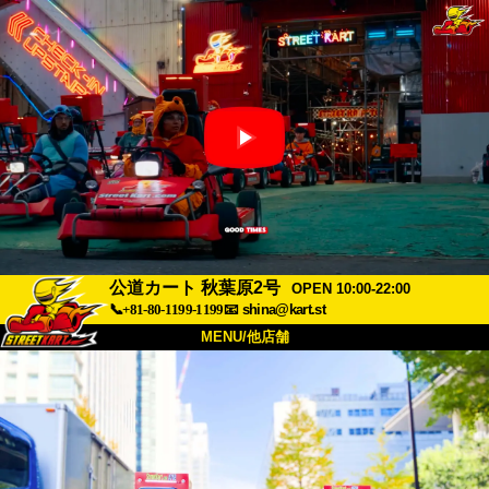
公道カート 秋葉原2号
OPEN 10:00-22:00
📞+81-80-1199-1199
📧
shina@kart.st
MENU/他店舗
トップ
概要
車両
価格
アクセス
評価
FAQ