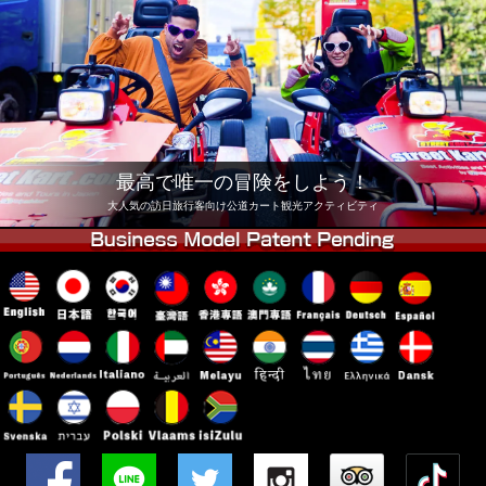
会社
予約
他店舗
東京 品川
東京 秋葉原 #1
東京 秋葉原 #2
東京 渋谷
東京 渋谷アネックス
東京ベイ
最高で唯一の冒険をしよう！
東京 浅草
大阪
大人気の訪日旅行客向け公道カート観光アクティビティ
沖縄