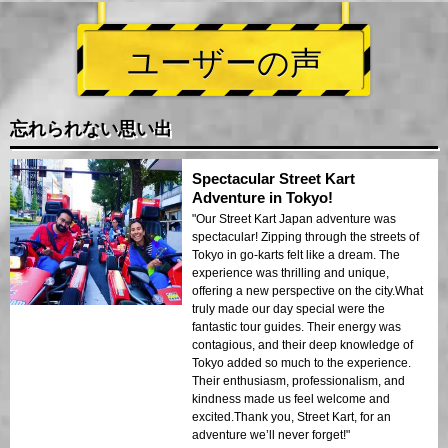
ユーザーの声
忘れられない思い出
Spectacular Street Kart
Adventure in Tokyo!
"Our Street Kart Japan adventure was
spectacular! Zipping through the streets of
Tokyo in go-karts felt like a dream. The
experience was thrilling and unique,
offering a new perspective on the city.What
truly made our day special were the
fantastic tour guides. Their energy was
contagious, and their deep knowledge of
Tokyo added so much to the experience.
Their enthusiasm, professionalism, and
kindness made us feel welcome and
excited.Thank you, Street Kart, for an
adventure we’ll never forget!"