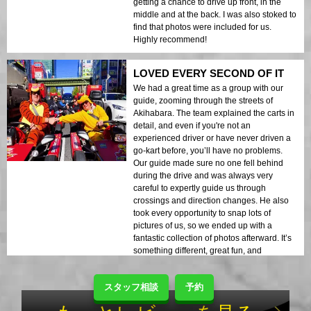
getting a chance to drive up front, in the
middle and at the back. I was also stoked to
find that photos were included for us.
Highly recommend!
LOVED EVERY SECOND OF IT
We had a great time as a group with our
guide, zooming through the streets of
Akihabara. The team explained the carts in
detail, and even if you're not an
experienced driver or have never driven a
go-kart before, you’ll have no problems.
Our guide made sure no one fell behind
during the drive and was always very
careful to expertly guide us through
crossings and direction changes. He also
took every opportunity to snap lots of
pictures of us, so we ended up with a
fantastic collection of photos afterward. It’s
something different, great fun, and
definitely recommended!
スタッフ相談
予約