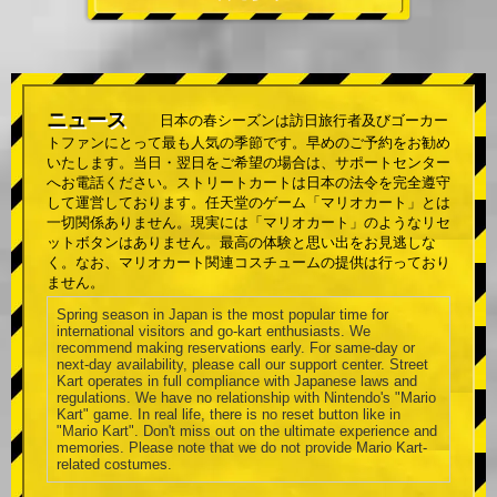
ニュース
日本の春シーズンは訪日旅行者及びゴーカー
トファンにとって最も人気の季節です。早めのご予約をお勧め
いたします。当日・翌日をご希望の場合は、サポートセンター
へお電話ください。ストリートカートは日本の法令を完全遵守
して運営しております。任天堂のゲーム「マリオカート」とは
一切関係ありません。現実には「マリオカート」のようなリセ
ットボタンはありません。最高の体験と思い出をお見逃しな
く。なお、マリオカート関連コスチュームの提供は行っており
ません。
Spring season in Japan is the most popular time for
international visitors and go-kart enthusiasts. We
recommend making reservations early. For same-day or
next-day availability, please call our support center. Street
Kart operates in full compliance with Japanese laws and
regulations. We have no relationship with Nintendo's "Mario
Kart" game. In real life, there is no reset button like in
"Mario Kart". Don't miss out on the ultimate experience and
memories. Please note that we do not provide Mario Kart-
related costumes.