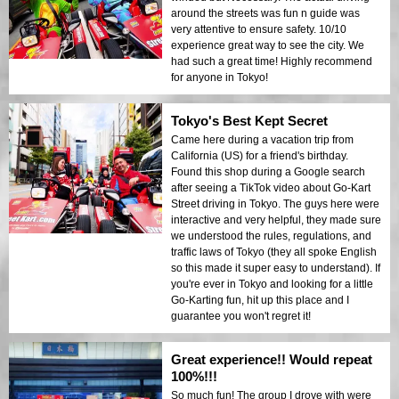
around the streets was fun n guide was
very attentive to ensure safety. 10/10
experience great way to see the city. We
had such a great time! Highly recommend
for anyone in Tokyo!
Tokyo's Best Kept Secret
Came here during a vacation trip from
California (US) for a friend's birthday.
Found this shop during a Google search
after seeing a TikTok video about Go-Kart
Street driving in Tokyo. The guys here were
interactive and very helpful, they made sure
we understood the rules, regulations, and
traffic laws of Tokyo (they all spoke English
so this made it super easy to understand). If
you're ever in Tokyo and looking for a little
Go-Karting fun, hit up this place and I
guarantee you won't regret it!
Great experience!! Would repeat
100%!!!
So much fun! The group I drove with were