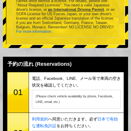
cannot drive without a license. For details, please see
"About Required Licenses". You need a valid Japanese
driver's license, or
an International Driving Permit
, or an
SOFA License for US Forces Japan, or your own driver's
license and an official Japanese translation of the license
if you are from Switzerland, Germany, France, Taiwan,
Belgium, Monaco. Remember! NO LICENSE NO DRIVE!!
For more information
.
予約の流れ (Reservations)
電話、Facebook、LINE、メール等で車両の空き
状況を確認してください。
01
(Please check vehicle availability by phone, Facebook,
LINE, email, etc.)
利用規約
へ同意いただきます。必ず
日本で有効
な運転免許証
をお持ちください。