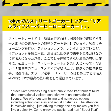
Tokyoでのストリートゴーカートツアー「リア
ルライフスーパーヒーローゴーカート」.
ストリートカートでは、訪日旅行客向けに国際免許で運転できる
一人乗りの公道カートの観光ツアーを提供しています。独自にチ
ューニングを行い、アクションカメラ、レンタルコスプレなど、
オプションも多数ご用意。注目度は圧倒的で街中を走るだけなの
に有名人になった気分。ここでしか体験できない最高の思い出作
りに、公道カート「ストリートカート」を楽しんじゃってくださ
い！！世界中のニュースメディアが取り上げ、数多くの世界的歌
手、映画俳優、スポーツ選手、F1レーサーをはじめとする著名人
やVIPに日本の最高の思い出として選ばれています。
Street Kart provides single-seat public road kart tourism tours
that international visitors can drive with an international
license. We offer custom tuning and numerous options
including action cameras and rental costumes. The attention
is overwhelming - just driving through the city makes you feel
like a celebrity. Come enjoy the public road kart "Street Kart"