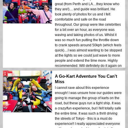
great (from Perth and LA....they know who
they are!).... and guide was brilliant. He
took plenty of photos for us and I felt
comfortable and safe on the road
throughout. Our group were like celebrities
for a bit over an hour, as everyone was
waving and taking photos of us. Whilst it
was so much fun putting the throttle down
to crank speeds around 50kph (which feels
quick)....I was almost wanting to be stopped
at the lights so we could just wave to more
people and extend the time more. Highly
recommended. Will definitely do it again on
my next visit to Tokyo.
A Go-Kart Adventure You Can’t
Miss
I cannot rave about this experience
enough! I was unsure how our guides were
going to manage the group of karts on the
road, but these guys run a tight ship. It was
a crazy/fun experience, but I felt totally safe
the entire time. It was such a thrill driving
the streets of Tokyo - this is a must do
experience!! I really appreciated everyone