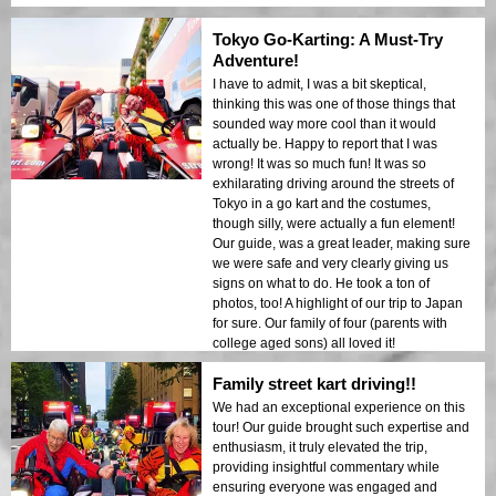
Tokyo Go-Karting: A Must-Try
Adventure!
I have to admit, I was a bit skeptical,
thinking this was one of those things that
sounded way more cool than it would
actually be. Happy to report that I was
wrong! It was so much fun! It was so
exhilarating driving around the streets of
Tokyo in a go kart and the costumes,
though silly, were actually a fun element!
Our guide, was a great leader, making sure
we were safe and very clearly giving us
signs on what to do. He took a ton of
photos, too! A highlight of our trip to Japan
for sure. Our family of four (parents with
college aged sons) all loved it!
Family street kart driving!!
We had an exceptional experience on this
tour! Our guide brought such expertise and
enthusiasm, it truly elevated the trip,
providing insightful commentary while
ensuring everyone was engaged and