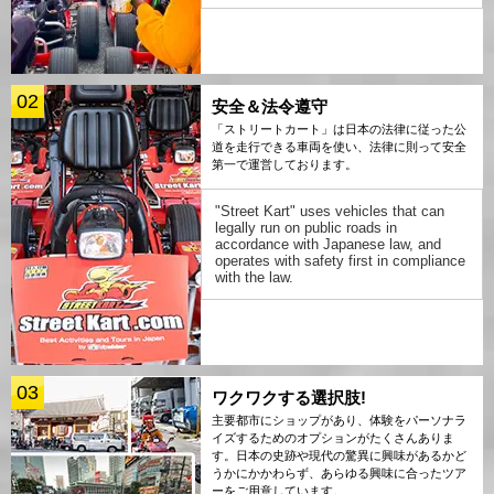
02
安全＆法令遵守
「ストリートカート」は日本の法律に従った公
道を走行できる車両を使い、法律に則って安全
第一で運営しております。
"Street Kart" uses vehicles that can
legally run on public roads in
accordance with Japanese law, and
operates with safety first in compliance
with the law.
03
ワクワクする選択肢!
主要都市にショップがあり、体験をパーソナラ
イズするためのオプションがたくさんありま
す。日本の史跡や現代の驚異に興味があるかど
うかにかかわらず、あらゆる興味に合ったツア
ーをご用意しています。