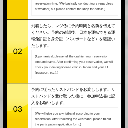
reservation time. *We basically conduct tours regardless
of weather, but please contact the shop for details.)
到着したら、レジ係に予約時間と名前を伝えて
ください。予約の確認後、日本を運転できる運
転免許証と身分証（パスポートなど）を確認い
たします。
02
(Upon arrival, please tell the cashier your reservation
time and name. After confirming your reservation, we will
check your driving license valid in Japan and your ID
(passport, etc.).)
予約に従ったリストバンドをお渡しします。リ
ストバンドを受け取った後に、参加申込書に記
入をお願いします。
03
(We will give you a wristband according to your
reservation. After receiving the wristband, please fill out
the participation application form.)