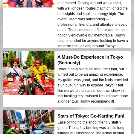
entertained. Driving around was a blast,
with well-chosen routes that highlighted the
best sights and kept the energy high. The
overall team was outstanding—
professional, friendly, and attentive to every
detail. Their combined efforts made the tour
not only enjoyable but memorable. Highly
recommended for anyone looking to have a
fantastic time, driving around Tokoyo!
A Must-Do Experience in Tokyo
(Seriously)
I was initially skeptical about this tour, but it
turned out to be an amazing experience.
My guide, was great, and the karts provided
a unique, fun way to explore Tokyo. It felt
like we were the stars of our own show in
this bustling city. I wished I could have done
a longer tour. Highly recommend it!
Stars of Tokyo: Go-Karting Fun!
Ease of finding the shop, friendly staff n
guide. The safety briefing was a little long
winded but Necessary. The actual driving