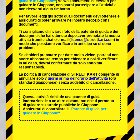
guidare in Giappone“
) senza i documenti necessari per
guidare in Giappone, non potrai partecipare all'attività e
non riceverai alcun rimborso.
Per favore leggi qui sotto quali documenti devi ottenere e
assicurati di poter arrivare nel nostro negozio con i
documenti.
Ti consigliamo di inviarci foto della patente di guida e dei
documenti che hai ottenuto dopo aver prenotato la nostra
attività tramite chat o e-mail (
license@streetkart.com
) in
modo che possiamo verificare in anticipo se ci sono
problemi.
Se desideri prenotare per date molto vicine, potresti non
avere abbastanza tempo per chiedere a noi di verificare.
In tal caso, dovrai confermare da solo sotto tua
responsabilità.
La politica di cancellazione di STREET KART consente di
annullare solo
7 giorni prima dell'orario dell'attività
(ora
standard giapponese) senza addebito di cancellazione.
Questa attività richiede una patente di guida
internazionale o un altro documento che ti permetta
di guidare su strade pubbliche in Giappone.
Assicurati di controllare il
„Patente di guida per
guidare in Giappone“