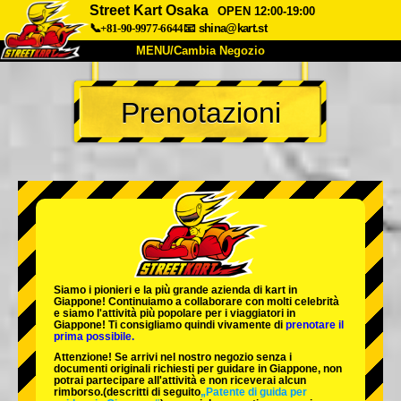
Street Kart Osaka
OPEN 12:00-19:00
📞+81-90-9977-6644
📧
shina@kart.st
MENU/Cambia Negozio
INIZIO
Prenotazioni
Chi Siamo
Specifiche
Prezzo
Accesso
Recensioni
FAQ
Azienda
Prenotazioni
Cambia Negozio
Tokyo Shinagawa
Tokyo Akihabara#1
Tokyo Akihabara#2
Tokyo Shibuya
Siamo i
pionieri
e la
più grande azienda di kart
in
Tokyo Shibuya Annex
Tokyo Bay
Giappone! Continuiamo a collaborare con
molti celebrità
e siamo l'
attività più popolare
per i viaggiatori in
Giappone! Ti consigliamo quindi vivamente di
prenotare il
Tokyo Asakusa
Osaka
prima possibile.
Attenzione! Se arrivi nel nostro negozio senza i
Okinawa
documenti originali richiesti per guidare in Giappone, non
potrai partecipare all'attività e non riceverai alcun
rimborso.
(descritti di seguito
„Patente di guida per