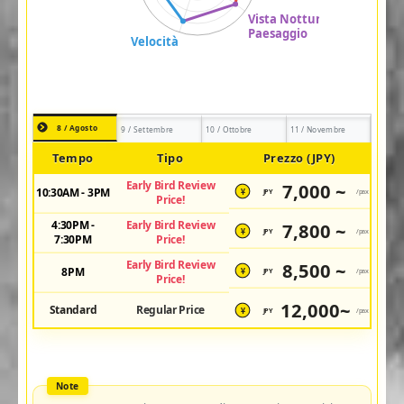
8 / Agosto
9 / Settembre
10 / Ottobre
11 / Novembre
Tempo
Tipo
Prezzo (JPY)
Early Bird Review
7,000 ~
10:30AM - 3PM
JPY
/pax
¥
Price!
4:30PM -
Early Bird Review
7,800 ~
JPY
/pax
¥
7:30PM
Price!
Early Bird Review
8,500 ~
8PM
JPY
/pax
¥
Price!
12,000~
Standard
Regular Price
JPY
/pax
¥