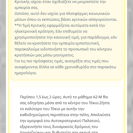
Κριτικής ισχύει όταν σχεδιάζετε να μοιραστείτε την
εμπειρία σας.
Ωστόσο, αυτό δεν ισχύει για πλατφόρμες κοινωνικών
μέσων όπου οι εκπτώσεις βάσει κριτικών απαγορεύονται.
**Η Τιμή Κριτικής εφαρμόζεται αυτόματα κατά την
ηλεκτρονική κράτηση. Εάν επιθυμείτε να
χρησιμοποιήσετε την κανονική τιμή, για παράδειγμα, εάν
θέλετε να κρατήσετε την εμπειρία εμπιστευτική,
παρακαλούμε ειδοποιήστε το προσωπικό του κέντρου
κρατήσεών μας μέσω μηνύματος.
Για τις πιο πρόσφατες τιμές, ανατρέξτε στις τιμές που
αναφέρονται δίπλα σε κάθε χρονοθυρίδα στο παρακάτω
ημερολόγιο.
Περίπου 1,5 έως 2 ώρες. Αυτό το μάθημα A2-M θα
σας οδηγήσει μέσα από το κέντρο του Τόκιο.Ζήστε
το καλύτερο του Τόκιο με αυτήν την
καθοδηγούμενη περιπέτεια στην πόλη. Απολαύστε
την ομορφιά του Αυτοκρατορικού Παλατιού,
εξερευνήστε τους δυναμικούς δρόμους του
Χαρατζούκου και βυθιστείτε στη σκηνή στη