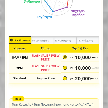
8 / Αύγουστος
9 / Σεπτέμβριος
10 / Οκτώβριος
11 / Νοέμβριος
Χρόνος
Τύπος
Τιμή (JPY)
FLASH SALE REVIEW
10,000 ~
10AM / 1PM
JPY
/pax
¥
PRICE!
FLASH SALE REVIEW
10,000 ~
7PM
JPY
/pax
¥
PRICE!
20,000~
Standard
Regular Price
JPY
/pax
¥
Τιμή Κριτικής / Τιμή Πρώιμης Κράτησης Κριτικής / Η Τιμή