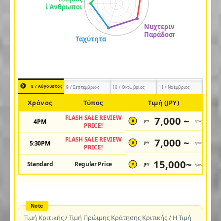
8 / Αύγουστος
9 / Σεπτέμβριος
10 / Οκτώβριος
11 / Νοέμβριος
Χρόνος
Τύπος
Τιμή (JPY)
FLASH SALE REVIEW
7,000 ~
4PM
JPY
/pax
¥
PRICE!
FLASH SALE REVIEW
7,000 ~
5:30PM
JPY
/pax
¥
PRICE!
15,000~
Standard
Regular Price
JPY
/pax
¥
Τιμή Κριτικής / Τιμή Πρώιμης Κράτησης Κριτικής / Η Τιμή