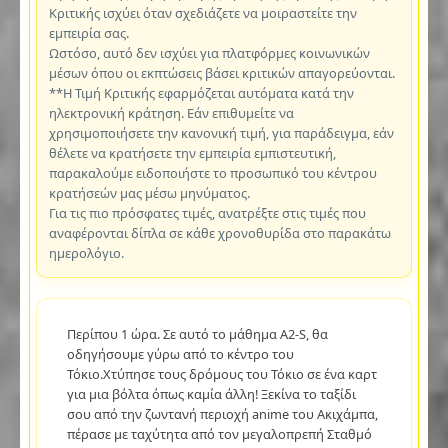
Κριτικής ισχύει όταν σχεδιάζετε να μοιραστείτε την
εμπειρία σας.
Ωστόσο, αυτό δεν ισχύει για πλατφόρμες κοινωνικών
μέσων όπου οι εκπτώσεις βάσει κριτικών απαγορεύονται.
**Η Τιμή Κριτικής εφαρμόζεται αυτόματα κατά την
ηλεκτρονική κράτηση. Εάν επιθυμείτε να
χρησιμοποιήσετε την κανονική τιμή, για παράδειγμα, εάν
θέλετε να κρατήσετε την εμπειρία εμπιστευτική,
παρακαλούμε ειδοποιήστε το προσωπικό του κέντρου
κρατήσεών μας μέσω μηνύματος.
Για τις πιο πρόσφατες τιμές, ανατρέξτε στις τιμές που
αναφέρονται δίπλα σε κάθε χρονοθυρίδα στο παρακάτω
ημερολόγιο.
Περίπου 1 ώρα. Σε αυτό το μάθημα A2-S, θα
οδηγήσουμε γύρω από το κέντρο του
Τόκιο.Χτύπησε τους δρόμους του Τόκιο σε ένα καρτ
για μια βόλτα όπως καμία άλλη! Ξεκίνα το ταξίδι
σου από την ζωντανή περιοχή anime του Ακιχάμπα,
πέρασε με ταχύτητα από τον μεγαλοπρεπή Σταθμό