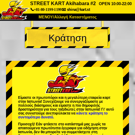
STREET KART Akihabara #2
OPEN 10:00-22:00
📞+81-80-1199-1199
📧
shina@kart.st
ΜΕΝΟΥ/Αλλαγή Καταστήματος
ΚΥΡΙΩΣ
Κράτηση
Σχετικά
Προδιαγραφές
Τιμές
Πρόσβαση
Αναφορές
Συχνές Ερωτήσεις
Εταιρεία
Κράτηση
Αλλαγή Καταστήματος
Τόκιο Σινάγαουα #1
Τόκιο Ακίχαμπαρα #1
Τόκιο Ακίχαμπαρα #2
Τόκιο Σιμπούγια
Είμαστε οι
πρωτοπόροι
και η
μεγαλύτερη εταιρεία καρτ
Τόκιο Σιμπούγια Annex
Τόκιο Κόλπος
στην Ιαπωνία! Συνεχίζουμε να συνεργαζόμαστε με
πολλούς διάσημους
και είμαστε η
πιο δημοφιλής
δραστηριότητα
για τους ταξιδιώτες στην Ιαπωνία! Γι' αυτό
Τόκιο Ασακούσα
Οσάκα
σας συνιστούμε ανεπιφύλακτα να
κάνετε κράτηση το
συντομότερο δυνατό.
Οκινάουα
Προσοχή! Εάν φτάσετε στο κατάστημά μας χωρίς τα
απαιτούμενα πρωτότυπα έγγραφα για οδήγηση στην
Ιαπωνία, δεν θα μπορείτε να συμμετάσχετε στη