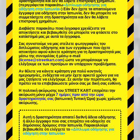
δραστηριότητα και δεν θα λάβετε επιστροφή χρημάτων.
(περιγράφεται παρακάτω
«Δίπλωμα οδήγησης για
οδήγηση στην Ιαπωνία»
) Εάν δεν έχετε τα απαιτούμενα
έγγραφα για οδήγηση στην Ιαπωνία, δεν θα μπορείτε να
συμμετάσχετε στη δραστηριότητα και δεν θα λάβετε
επιστροφή χρημάτων.
Διαβάστε παρακάτω ποια έγγραφα χρειάζεστε να
αποκτήσετε και βεβαιωθείτε ότι μπορείτε να φτάσετε στο
κατάστημά μας με αυτά τα έγγραφα.
Σας συνιστούμε να μας στείλετε φωτογραφίες του
διπλώματος οδήγησης και των εγγράφων που έχετε
αποκτήσει αφού κάνετε κράτηση για τη δραστηριότητά μας
μέσω της συνομιλίας ή μέσω e-mail
(
license@streetkart.com
) ώστε να μπορέσουμε να
ελέγξουμε εκ των προτέρων αν υπάρχουν προβλήματα.
Αν θέλετε να κάνετε κράτηση για πολύ κοντινές
ημερομηνίες, ενδέχεται να μην έχετε αρκετό χρόνο για να
μας ζητήσετε να ελέγξουμε. Σε αυτήν την περίπτωση, θα
πρέπει να το επιβεβαιώσετε μόνοι σας με δική σας ευθύνη.
Η πολιτική ακύρωσης του STREET KART επιτρέπει την
ακύρωση μόνο μέχρι
7 ημέρες πριν από την ώρα
δραστηριότητάς σας
(Ιαπωνική Τυπική Ώρα) χωρίς χρέωση
ακύρωσης.
Αυτή η δραστηριότητα απαιτεί διεθνή άδεια οδήγησης
ή άλλο έγγραφο που σας επιτρέπει να οδηγείτε σε
δημόσιους δρόμους στην Ιαπωνία. Παρακαλούμε
βεβαιωθείτε ότι ελέγχετε το
«Δίπλωμα οδήγησης για
οδήγηση στην Ιαπωνία»